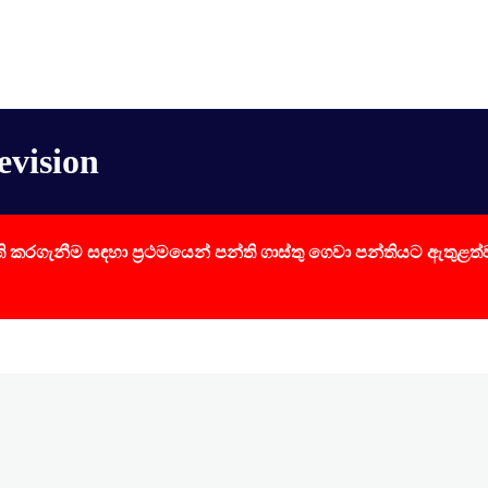
evision
 කරගැනීම සඳහා ප්‍රථමයෙන් පන්ති ගාස්තු ගෙවා පන්තියට ඇතුළත