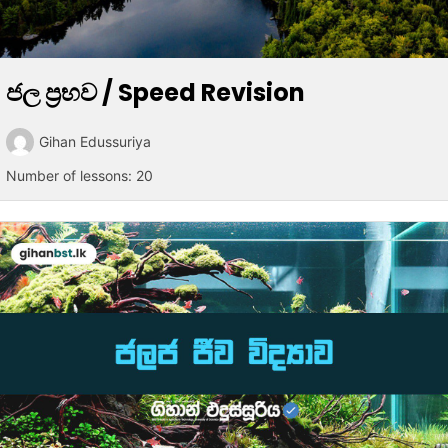
ජල ප්‍රභව / Speed Revision
Gihan Edussuriya
Number of lessons:
20