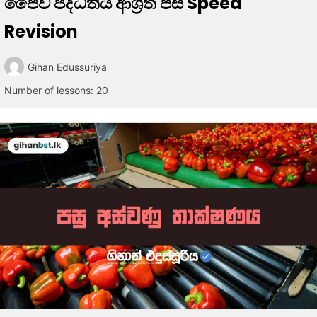
ජෛව පද්ධතිය ආශ්‍රිත පස Speed
Revision
Gihan Edussuriya
Number of lessons:
20