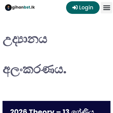
Login
උද්‍යානය
අලංකරණය.
2026 Theory – 13 ශ්‍රේණිය