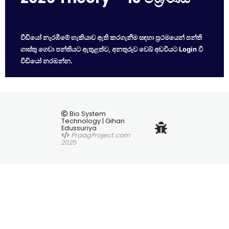
වීඩියෝ නැරඹීමේ හැකියාව ඇති කරගැනීම සඳහා ප්‍රථමයෙන් පන්ති
ගාස්තු ගෙවා පන්තියට ඇතුළත්ව, අනතුරුව වෙබ් අඩවියට Login වී
වීඩියෝ නරඹන්න.
Bio System
Technology | Gihan
Edussuriya
PraagProject.com
2025