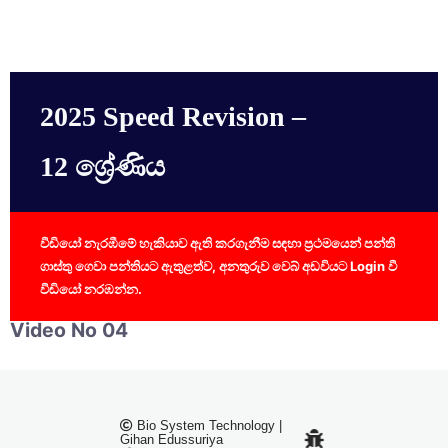
2025 Speed Revision –
12 ශ්‍රේණිය
වීඩියෝ නැරඹීමේ හැකියාව ඇති කරගැනීම සඳහා ප්‍රථමයෙන් පන්ති
ගාස්තු ගෙවා පන්තියට ඇතුළත්ව, අනතුරුව වෙබ් අඩවියට Login වී
වීඩියෝ නරඹන්න.
Video No 04
Bio System Technology |
Gihan Edussuriya