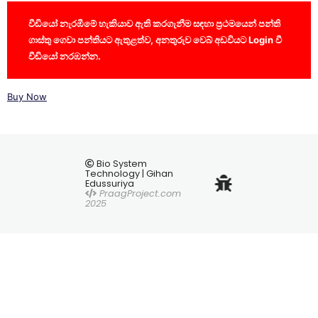
වීඩියෝ නැරඹීමේ හැකියාව ඇති කරගැනීම සඳහා ප්‍රථමයෙන් පන්ති
ගාස්තු ගෙවා පන්තියට ඇතුළත්ව, අනතුරුව වෙබ් අඩවියට Login වී
වීඩියෝ නරඹන්න.
Buy Now
Bio System
Technology | Gihan
Edussuriya
PraagProject.com
2025